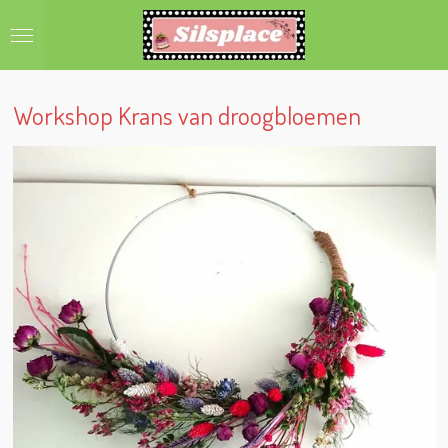
Ga
direct
naar
de
hoofdinhoud
Workshop Krans van droogbloemen