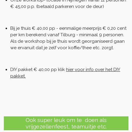
Onze workshop- locatie in Nijmegen vanaf 12 personen
€ 45,00 p.p. (betaald parkeren voor de deur)
Bij je thuis € 40,00 pp - eenmalige m
eerprijs € 0,20 cent
per km berekend vanaf Tilburg - minimaal 9 personen.
Als de workshop bij je thuis wordt georganiseerd gaan
we ervanuit dat je zelf voor koffie/thee etc. zorgt.
DIY pakket € 40,00 pp klik
hier voor info over het DIY
pakket.
Ook super leuk om te doen als
vrijgezellenfeest, teamuitje etc.