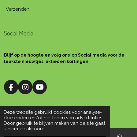
Verzenden
Social Media
Blijf op de hoogte en volg ons op Social media voor de
leukste nieuwtjes, akties en kortingen
F
I
Y
a
n
o
c
s
u
e
t
T
Deze website gebruikt cookies voor analyse-
© 2010 Silsplace Workshops
b
a
u
doeleinden en/of het tonen van advertenties.
o
g
b
Door gebruik te blijven maken van de site gaat
u hiermee akkoord.
o
r
e