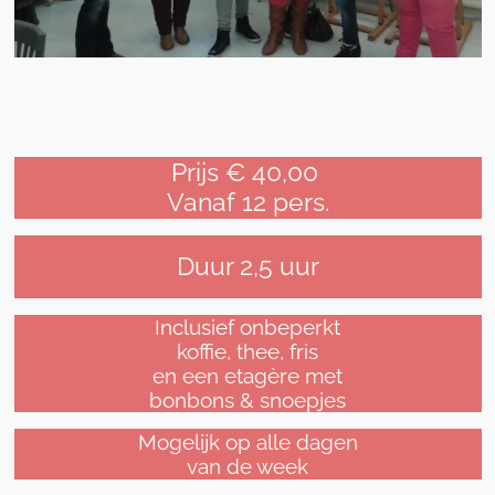
Prijs € 40,00
Vanaf 12 pers.
Duur 2,5 uur
Inclusief onbeperkt
koffie, thee, fris
en een etagère met
bonbons & snoepjes
Mogelijk op alle dagen
van de week