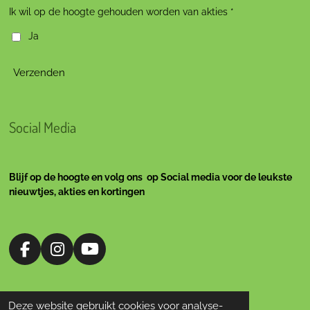
Ik wil op de hoogte gehouden worden van akties *
Ja
Verzenden
Social Media
Blijf op de hoogte en volg ons op Social media voor de leukste
nieuwtjes, akties en kortingen
F
I
Y
a
n
o
c
s
u
e
t
T
Deze website gebruikt cookies voor analyse-