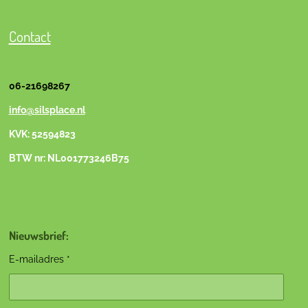
Contact
06-21698267
info@silsplace.nl
KVK: 52594823
BTW nr: NL001773246B75
Nieuwsbrief:
E-mailadres *