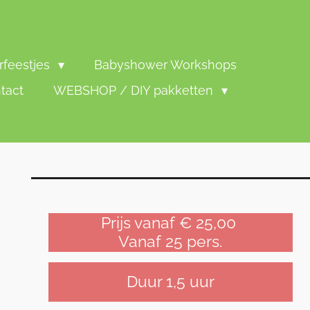
rfeestjes
Babyshower Workshops
tact
WEBSHOP / DIY pakketten
Prijs vanaf € 25,00
Vanaf 25 pers.
Duur 1,5 uur