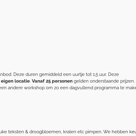
od. Deze duren gemiddeld een uurtje tot 1,5 uur. Deze
e eigen locatie
.
Vanaf 25 personen
gelden onderstaande prijzen.
t een andere workshop om zo een dagvullend programma te mak
euke teksten & droogbloemen, kralen etc pimpen. We hebben ke