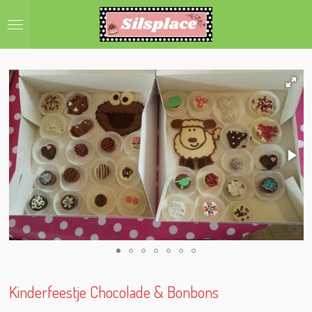
Ga
direct
naar
de
hoofdinhoud
Kinderfeestje Chocolade & Bonbons