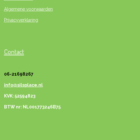
Algemene voorwaarden
Privacyverklaring
Contact
06-21698267
info@silsplace.nl
KVK: 52594823
BTW nr: NL001773246B75