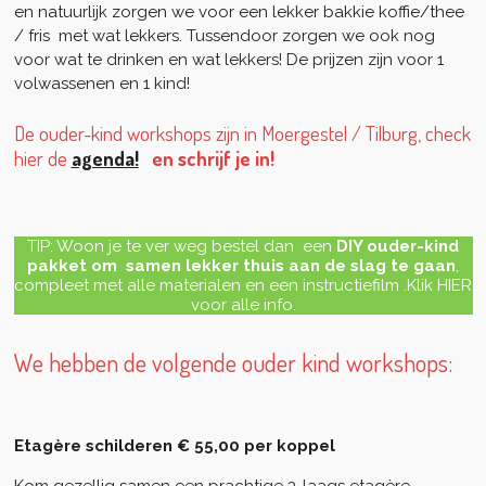
en natuurlijk zorgen we voor een lekker bakkie koffie/thee
/ fris met wat lekkers. Tussendoor zorgen we ook nog
voor wat te drinken en wat lekkers! De prijzen zijn voor 1
volwassenen en 1 kind!
De ouder-kind workshops zijn in Moergestel / Tilburg, check
hier de
agenda!
en schrijf je in!
TIP: Woon je te ver weg bestel dan
een
DIY ouder-kind
pakket om samen lekker thuis aan de slag te gaan
,
compleet
met alle materialen en een instructiefilm .Klik HIER
voor alle info.
We hebben de volgende ouder kind workshops:
Etagère schilderen € 55,00 per koppel