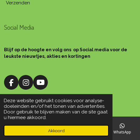
Verzenden
Social Media
Blijf op de hoogte en volg ons op Social media voor de
leukste nieuwtjes, akties en kortingen
F
I
Y
a
n
o
c
s
u
Deze website gebruikt cookies voor analyse-
e
t
T
doeleinden en/of het tonen van advertenties.
© 2010 Silsplace Workshops
Door gebruik te blijven maken van de site gaat
b
a
u
u hiermee akkoord.
o
g
b
o
r
e
Akkoord
E-mailadres
Telefoonnummer
Facebook
WhatsApp
k
a