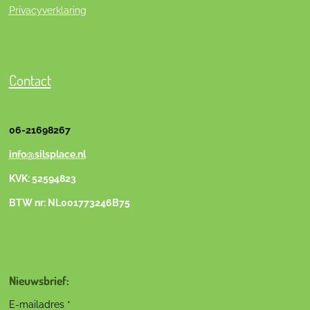
Privacyverklaring
Contact
06-21698267
info@silsplace.nl
KVK: 52594823
BTW nr: NL001773246B75
Nieuwsbrief:
E-mailadres *