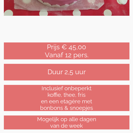
Prijs € 45,00
Vanaf 12 pers.
Duur 2,5 uur
Inclusief onbeperkt
koffie, thee, fris
en een etagère met
bonbons & snoepjes
Mogelijk op alle dagen
van de week