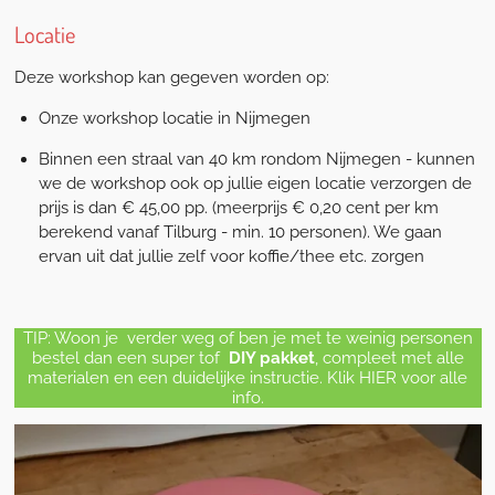
Locatie
Deze workshop kan gegeven worden op:
Onze workshop locatie in Nijmegen
Binnen een straal van 40 km rondom Nijmegen - kunnen
we de workshop ook op jullie eigen locatie verzorgen de
prijs is dan € 45,00 pp. (meerprijs € 0,20 cent per km
berekend vanaf Tilburg - min. 10 personen). We gaan
ervan uit dat jullie zelf voor koffie/thee etc. zorgen
TIP: Woon je verder weg of ben je met te weinig personen
bestel dan een super tof
DIY pakket
, compleet
met alle
materialen en een duidelijke instructie. Klik HIER voor alle
info.