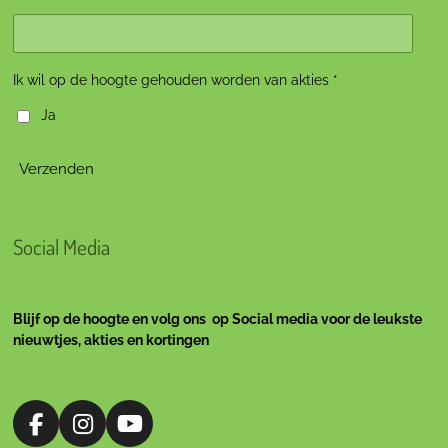
Ik wil op de hoogte gehouden worden van akties *
Ja
Verzenden
Social Media
Blijf op de hoogte en volg ons op Social media voor de leukste
nieuwtjes, akties en kortingen
F
I
Y