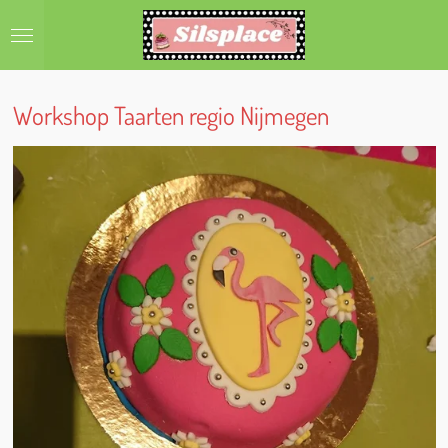
Ga
direct
naar
de
hoofdinhoud
Workshop Taarten regio Nijmegen