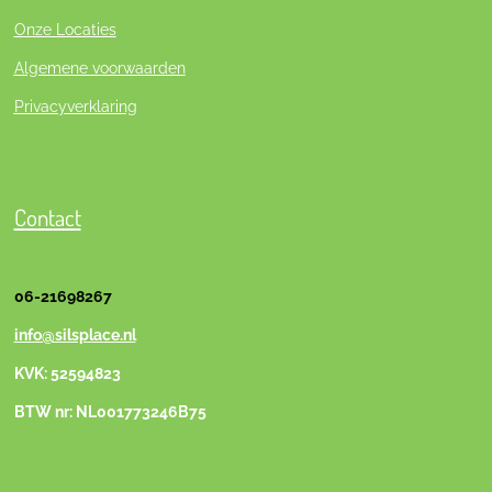
Onze Locaties
Algemene voorwaarden
Privacyverklaring
Contact
06-21698267
info@silsplace.nl
KVK: 52594823
BTW nr: NL001773246B75