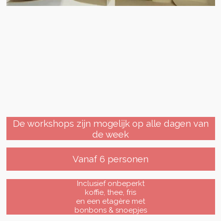
De workshops zijn mogelijk op alle dagen van
de week
Vanaf 6 personen
Inclusief onbeperkt
koffie, thee, fris
en een etagère met
bonbons & snoepjes