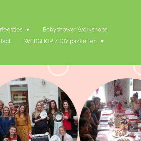
rfeestjes
Babyshower Workshops
tact
WEBSHOP / DIY pakketten