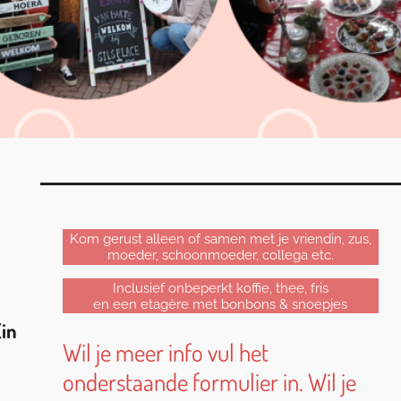
Kom gerust alleen of samen met je vriendin, zus,
moeder, schoonmoeder, collega etc.
Inclusief onbeperkt koffie, thee, fris
en een etagère met bonbons & snoepjes
(in
Wil je meer info vul het
onderstaande formulier in. Wil je