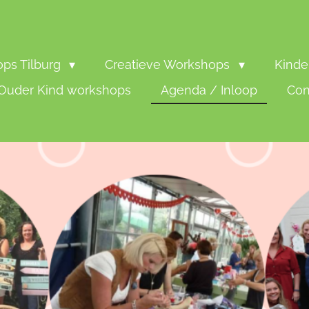
ps Tilburg
Creatieve Workshops
Kinde
Ouder Kind workshops
Agenda / Inloop
Con