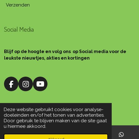
Verzenden
Social Media
Blijf op de hoogte en volg ons op Social media voor de
leukste nieuwtjes, akties en kortingen
F
I
Y
a
n
o
c
s
u
e
t
T
Deze website gebruikt cookies voor analyse-
© 2010 Silsplace Workshops
b
a
u
doeleinden en/of het tonen van advertenties.
o
g
b
Door gebruik te blijven maken van de site gaat
u hiermee akkoord.
o
r
e
k
a