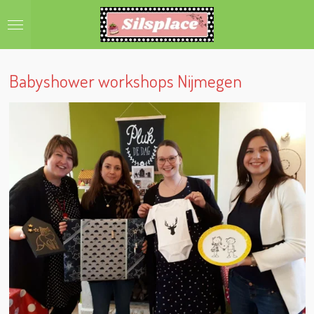
Ga
direct
naar
de
hoofdinhoud
Babyshower workshops Nijmegen