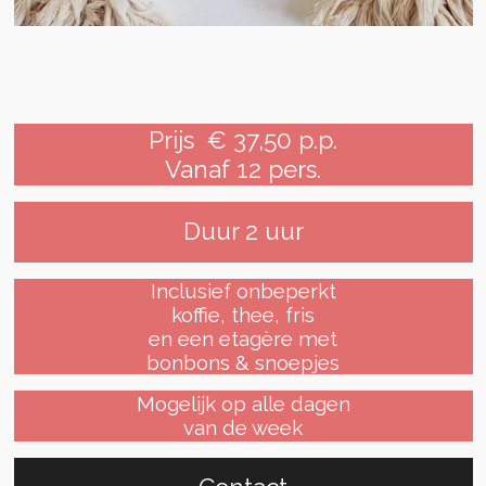
Prijs € 37,50 p.p.
Vanaf 12 pers.
Duur 2 uur
Inclusief onbeperkt
koffie, thee, fris
en een etagère met
bonbons & snoepjes
Mogelijk op alle dagen
van de week