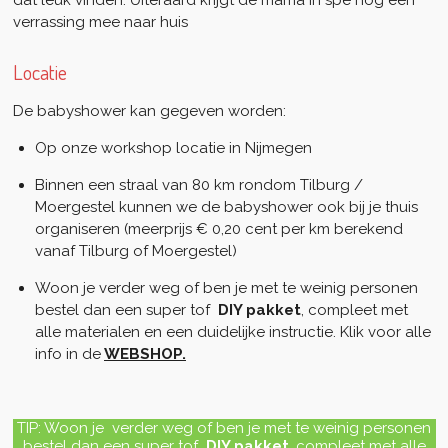
dat leuk vinden. Uiteraard krijgt de mama in spé nog een
verrassing mee naar huis
Locatie
De babyshower kan gegeven worden:
Op onze workshop locatie in Nijmegen
Binnen een straal van 80 km rondom Tilburg /
Moergestel kunnen we de babyshower ook bij je thuis
organiseren (meerprijs € 0,20 cent per km berekend
vanaf Tilburg of Moergestel)
Woon je verder weg of ben je met te weinig personen
bestel dan een super tof
DIY pakket
, compleet
met
alle materialen en een duidelijke instructie. Klik voor alle
info in de
WEBSHOP.
TIP: Woon je verder weg of ben je met te weinig personen
bestel dan een super tof
DIY pakket
, compleet
met alle