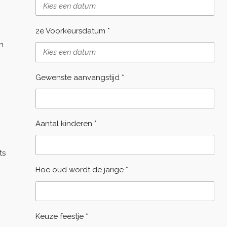
2e Voorkeursdatum *
an
Gewenste aanvangstijd *
Aantal kinderen *
ts
Hoe oud wordt de jarige *
Keuze feestje *