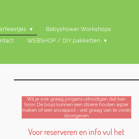
erfeestjes
Babyshower Workshops
ntact
WEBSHOP / DIY pakketten
Wil je ook graag jongens uitnodigen dat kan
hoor. De boys kunnen een stoere houten wijzer
maken of een snoeppot - wel graag van te voren
doorgeven
Voor reserveren en info vul het