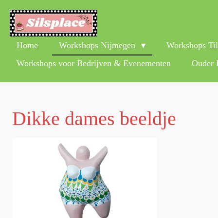
Ga
direct
naar
de
Home
Workshops Nijmegen
Workshops Ti
hoofdinhoud
Workshops voor Bedrijven & Evenementen
Ouder 
Dikke dames beeldje