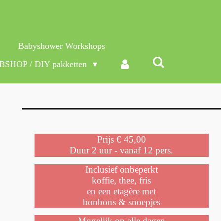
Babyshower Workshops
SHOP / DIY pakketten
Prijs € 45,00
Duur 2 uur - vanaf 12 pers.
Inclusief onbeperkt
koffie, thee, fris
en een etagère met
bonbons & snoepjes
Mogelijk op alle dagen