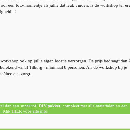
 voor een foto-momentje als jullie dat leuk vinden. Is de workshop ter er
igheidje!
rkshop ook op jullie eigen locatie verzorgen. De prijs bedraagt dan 
 berekend vanaf Tilburg - minimaal 8 personen. Als de workshop bij je
e/thee etc. zorgt.
el dan een super tof
DIY pakket
, compleet
met alle materialen en een
e. Klik HIER voor alle info.