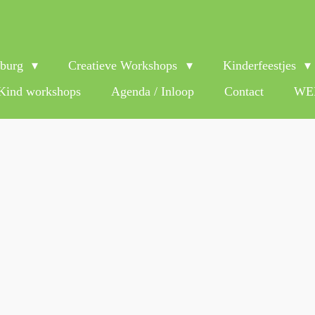
lburg
Creatieve Workshops
Kinderfeestjes
Kind workshops
Agenda / Inloop
Contact
WEB