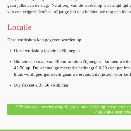
gaan jullie aan de slag. Na afloop van de workshop is er altijd tijd
van een vrijgezellenfeest of jarige job dan hebben we nog een klein
Locatie
Deze workshop kan gegeven worden op:
Onze workshop locatie in Nijmegen
Binnen een straal van 40 km rondom Nijmegen - kunnen we de wo
42,50 pp. De eenmalige m
eerprijs bedraagt € 0,20 cent per km
thuis wordt georganiseerd gaan we ervanuit dat je zelf voor koffi
Diy Pakket € 37,50 - klik
hier
TIP: Woon je verder weg of ben je met te weinig personen best
duidelijke instructi