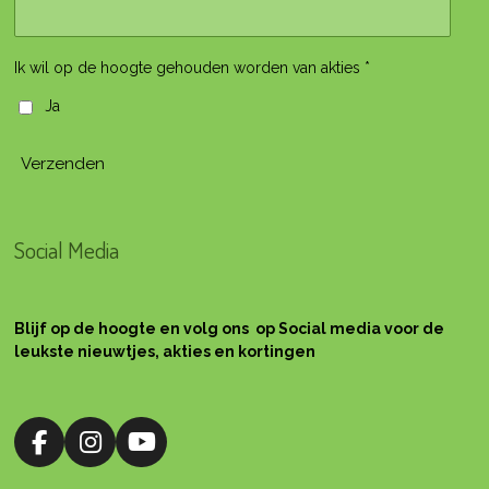
Ik wil op de hoogte gehouden worden van akties *
Ja
Verzenden
Social Media
Blijf op de hoogte en volg ons op Social media voor de
leukste nieuwtjes, akties en kortingen
F
I
Y
a
n
o