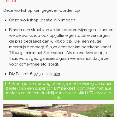
Locatie
Deze workshop kan gegeven worden op
Onze workshop locatie in Nijmegen
Binnen een straal van 40 km rondom Nijmegen - kunnen
we de workshop ook op jullie eigen locatie verzorgen
de prijs bedraagt dan € 40,00 p.p.. De eenmalige
m
eerprijs bedraagt € 0,20 cent per km berekend vanaf
Tilburg - minimaal 8 personen. Als de workshop bij je
thuis wordt georganiseerd gaan we ervanuit dat je zelf
voor koffie/thee etc. zorgt.
Diy Pakket € 37,50 - klik
hier
TIP: Woon je verder weg of ben je met te weinig personen
bestel dan een super tof
DIY pakket
, compleet
met alle
materialen en een duidelijke instructie. Klik HIER voor alle
info.