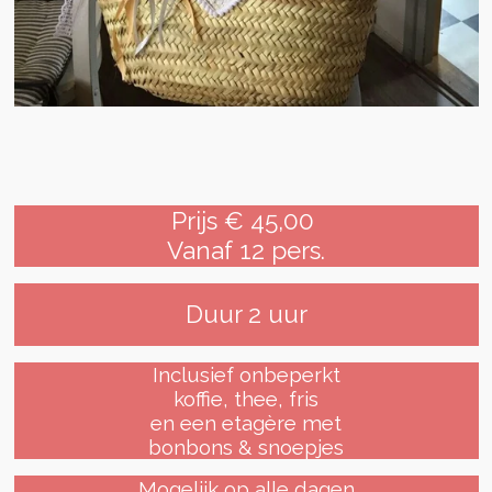
Prijs € 45,00
Vanaf 12 pers.
Duur 2 uur
Inclusief onbeperkt
koffie, thee, fris
en een etagère met
bonbons & snoepjes
Mogelijk op alle dagen