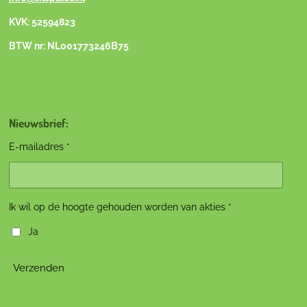
KVK: 52594823
BTW nr: NL001773246B75
Nieuwsbrief:
E-mailadres *
Ik wil op de hoogte gehouden worden van akties *
Ja
Verzenden