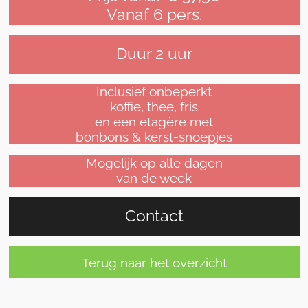
Vanaf 6 pers.
Duur 2 uur
Inclusief onbeperkt
koffie, thee, fris
en een etagère met
bonbons & kerst-snoepjes
Mogelijk op alle dagen
van de week
Contact
Terug naar het overzicht