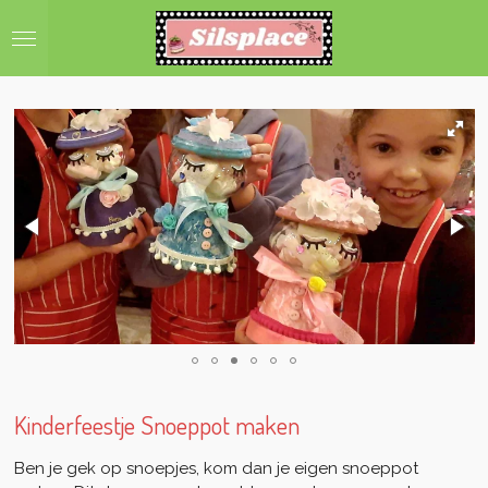
Ga
direct
naar
de
hoofdinhoud
Kinderfeestje Snoeppot maken
Ben je gek op snoepjes, kom dan je eigen snoeppot