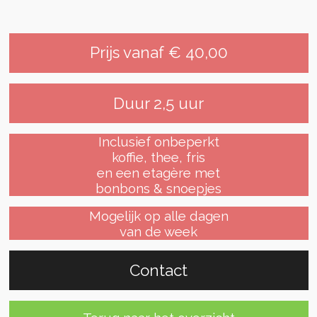
Prijs vanaf € 40,00
Duur 2,5 uur
Inclusief onbeperkt
koffie, thee, fris
en een etagère met
bonbons & snoepjes
Mogelijk op alle dagen
van de week
Contact