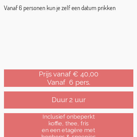
Vanaf 6 personen kun je zelf een datum prikken
Prijs vanaf € 40,00
Vanaf 6 pers.
Duur 2 uur
Inclusief onbeperkt
koffie, thee, fris
en een etagère met
bonbons & snoepjes