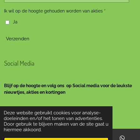
Ik wil op de hoogte gehouden worden van akties *
Ja
Verzenden
Social Media
Blijf op de hoogte en volg ons op Social media voor de leukste
nieuwtjes, akties en kortingen
Deze website gebruikt cookies voor analyse-
doeleinden en/of het tonen van advertenties.
F
I
Y
Door gebruik te blijven maken van de site gaat u
a
n
o
hiermee akkoord.
c
s
u