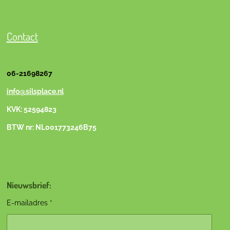
Contact
06-21698267
info@silsplace.nl
KVK: 52594823
BTW nr: NL001773246B75
Nieuwsbrief:
E-mailadres *