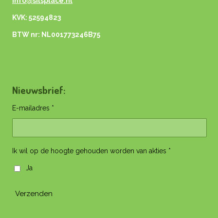
info@silsplace.nl
KVK: 52594823
BTW nr: NL001773246B75
Nieuwsbrief:
E-mailadres *
Ik wil op de hoogte gehouden worden van akties *
Ja
Verzenden