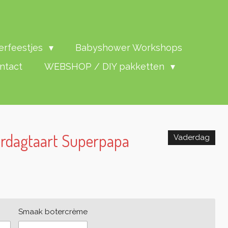
erfeestjes
Babyshower Workshops
ntact
WEBSHOP / DIY pakketten
erdagtaart Superpapa
Vaderdag
Smaak botercrème