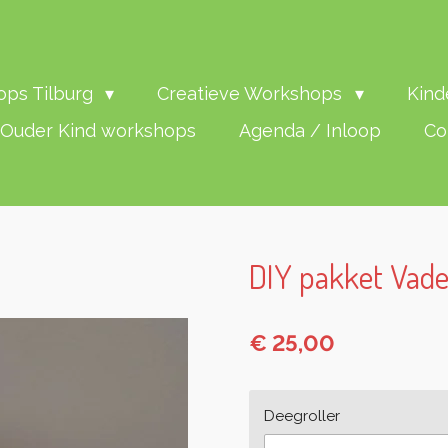
ps Tilburg
Creatieve Workshops
Kind
Ouder Kind workshops
Agenda / Inloop
Co
DIY pakket Vad
€ 25,00
Deegroller