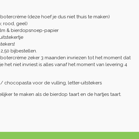
botercrème (deze hoef je dus niet thuis te maken)
, rood, geel)
iefilm & bierdopsnoep-papier
uitstekertje
stekers!
2,50 bijbestellen.
de botercrème zeker 3 maanden invriezen tot het moment dat
 je het niet invriest is alles vanaf het moment van levering 4
 / chocopasta voor de vulling, letter-uitstekers
eilijker te maken als de bierdop taart en de hartjes taart.