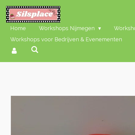
Ga
direct
naar
de
Home
Workshops Nijmegen
Worksho
hoofdinhoud
Workshops voor Bedrijven & Evenementen